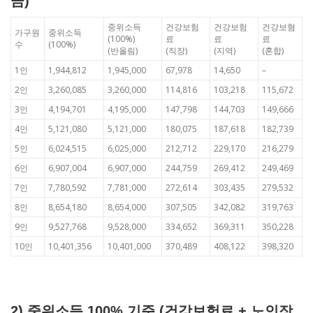
금)
중위소득
건강보험
건강보험
건강보혐
가구원
중위소득
(100%)
료
료
료
수
(100%)
(반올림)
(직장)
(지역)
(혼합)
1인
1,944,812
1,945,000
67,978
14,650
–
2인
3,260,085
3,260,000
114,816
103,218
115,672
3인
4,194,701
4,195,000
147,798
144,703
149,666
4인
5,121,080
5,121,000
180,075
187,618
182,739
5인
6,024,515
6,025,000
212,712
229,170
216,279
6인
6,907,004
6,907,000
244,759
269,412
249,469
7인
7,780,592
7,781,000
272,614
303,435
279,532
8인
8,654,180
8,654,000
307,505
342,082
319,763
9인
9,527,768
9,528,000
334,652
369,311
350,228
10인
10,401,356
10,401,000
370,489
408,122
398,320
2) 중위소득 100% 기준 (건강보험료 + 노인장